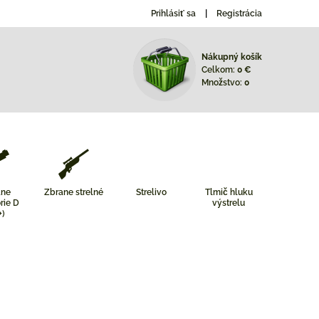
Prihlásiť sa
Registrácia
Nákupný košík
Celkom:
0 €
Množstvo:
0
ane
Zbrane strelné
Strelivo
Tlmič hluku
rie D
výstrelu
+)