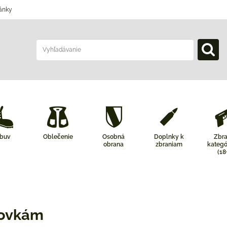
ánky
buv
Oblečenie
Osobná
Doplnky k
Zbr
obrana
zbraniam
kategó
(18
dovkám