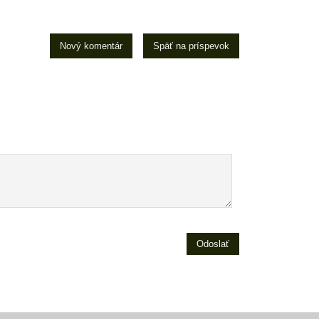
Nový komentár
Späť na príspevok
Odoslať