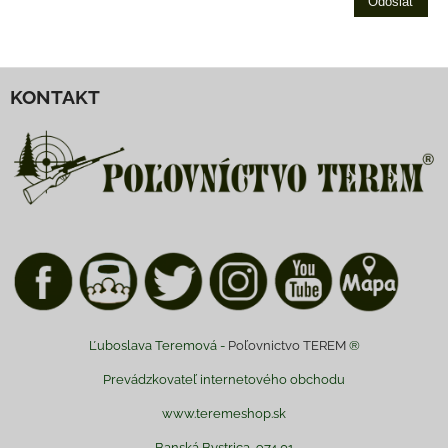
Odoslať
KONTAKT
Ľuboslava Teremová -
Poľovnictvo TEREM
®
Prevádzkovateľ internetového obchodu
www.teremeshop.sk
Banská Bystrica, 974 01